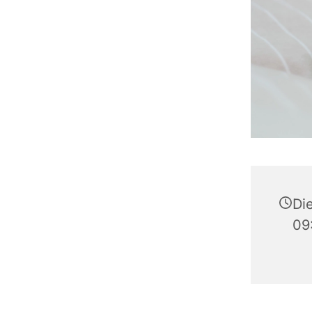
Di
09